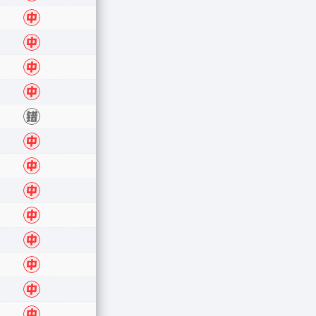
中
中
中
中
错
中
中
中
中
中
中
中
中