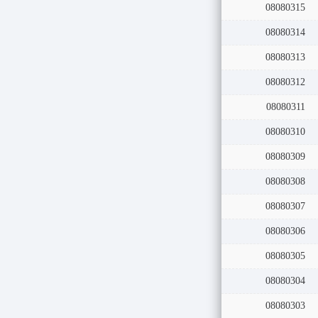
08080315
08080314
08080313
08080312
08080311
08080310
08080309
08080308
08080307
08080306
08080305
08080304
08080303