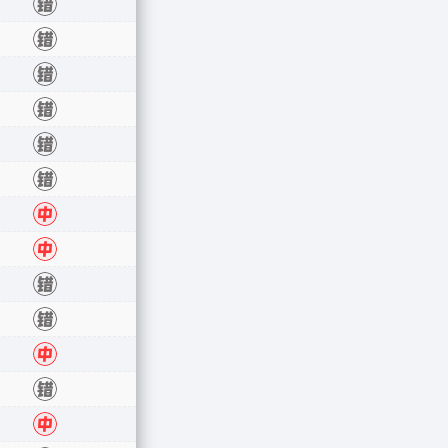
错
错
错
错
错
错
中
中
错
错
中
错
中