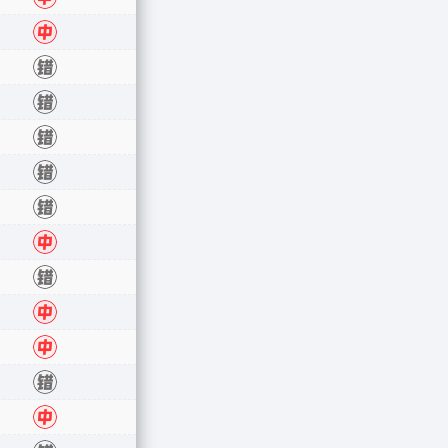
中
错
错
错
错
错
中
错
中
中
错
中