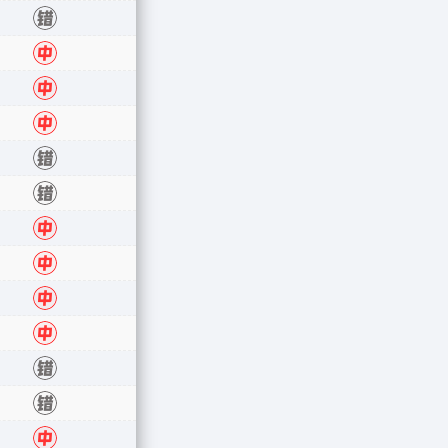
错
中
中
中
错
错
中
中
中
中
错
错
中