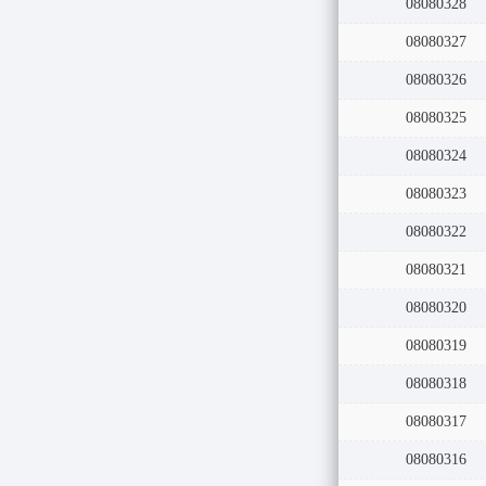
08080328
08080327
08080326
08080325
08080324
08080323
08080322
08080321
08080320
08080319
08080318
08080317
08080316