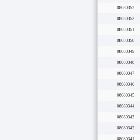
08080353
08080352
08080351
08080350
08080349
08080348
08080347
08080346
08080345
08080344
08080343
08080342
08080341