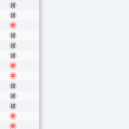
错
错
中
错
错
错
中
中
错
错
错
中
中