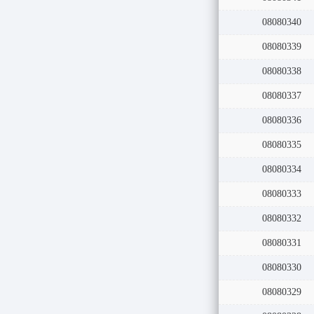
08080340
08080339
08080338
08080337
08080336
08080335
08080334
08080333
08080332
08080331
08080330
08080329