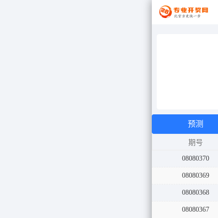
预测
期号
08080370
08080369
08080368
08080367