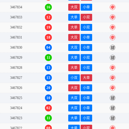
16
3467834
大双
小单
中
12
3467833
大单
小双
中
19
3467832
大单
小双
中
18
3467831
大双
小单
中
04
3467830
大双
小单
错
11
3467829
大单
小双
错
15
3467828
大单
小双
中
15
3467827
小双
大单
中
20
3467826
大双
小单
中
10
3467825
大双
小单
错
02
3467824
大双
小单
错
11
3467823
大单
小双
错
08
3467822
大单
小双
中