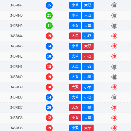
15
3467847
小单
大双
错
21
3467846
小单
大双
错
11
3467845
小双
大单
错
19
3467844
大单
小双
中
14
3467843
小单
大双
中
10
3467842
大单
小双
中
18
3467841
大单
小双
错
19
3467840
大双
小单
错
18
3467839
大双
小单
中
14
3467838
大单
小双
错
20
3467837
大双
小单
中
12
3467836
小双
大单
中
19
3467835
小双
大单
中