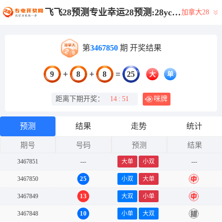
飞飞28预测专业幸运28预测:28yc.com
加拿大28
第
3467850
期 开奖结果
+
+
=
9
8
8
25
大
单
距离下期开奖：
14
:
51
咪牌
预测
结果
走势
统计
期号
号码
预测
结果
3467851
---
大单
小双
---
25
3467850
小双
大单
中
13
3467849
大双
小单
中
10
3467848
小单
大双
错