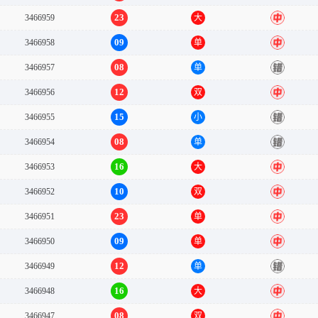
23
3466959
大
中
09
3466958
单
中
08
3466957
单
错
12
3466956
双
中
15
3466955
小
错
08
3466954
单
错
16
3466953
大
中
10
3466952
双
中
23
3466951
单
中
09
3466950
单
中
12
3466949
单
错
16
3466948
大
中
08
3466947
双
中