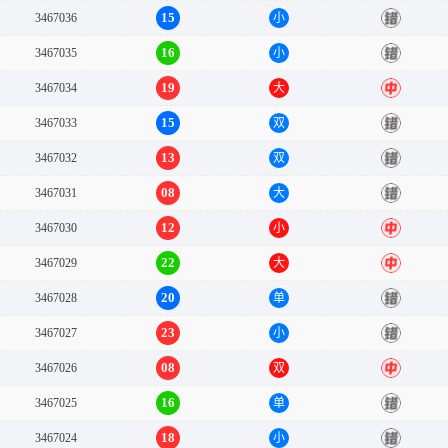
15
3467036
小
错
16
3467035
小
错
19
3467034
大
中
15
3467033
双
错
13
3467032
双
错
08
3467031
大
错
12
3467030
小
中
22
3467029
大
中
20
3467028
单
错
23
3467027
小
错
08
3467026
双
中
16
3467025
单
错
18
3467024
小
错