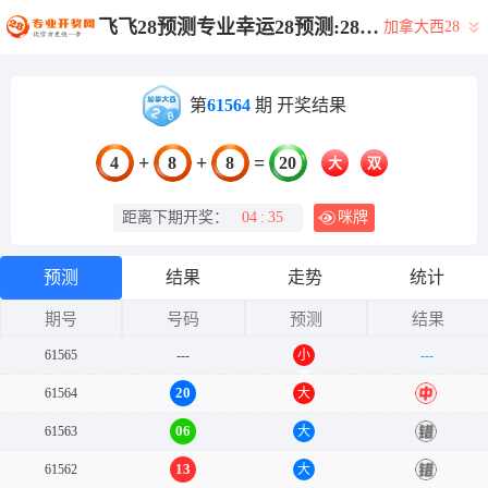
飞飞28预测专业幸运28预测:28yc.com
加拿大西28
第
61564
期 开奖结果
+
+
=
4
8
8
20
大
双
距离下期开奖：
04
:
34
咪牌
预测
结果
走势
统计
期号
号码
预测
结果
61565
---
小
---
双
20
61564
大
中
06
61563
大
错
13
61562
大
错