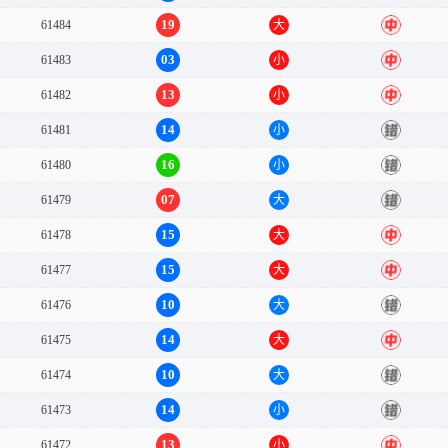
19
61484
大
中
03
61483
小
中
13
61482
小
中
14
61481
小
错
16
61480
小
错
07
61479
大
错
15
61478
大
中
15
61477
大
中
10
61476
大
错
14
61475
大
中
10
61474
大
错
14
61473
小
错
13
61472
小
中