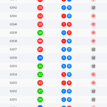
18
62042
小
单
错
12
62041
小
单
中
19
62040
大
单
中
16
62039
小
双
中
08
62038
小
单
中
07
62037
大
双
错
10
62036
大
单
错
11
62035
大
双
错
22
62034
大
单
中
13
62033
小
单
中
17
62032
小
双
错
16
62031
小
单
错