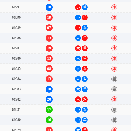
10
61991
小
单
中
19
61990
小
单
中
07
61989
小
双
中
13
61988
大
单
中
19
61987
大
单
中
13
61986
大
单
中
08
61985
大
双
中
13
61984
大
双
错
10
61983
大
单
错
20
61982
大
双
中
17
61981
小
双
错
16
61980
小
单
错
13
61979
大
单
中