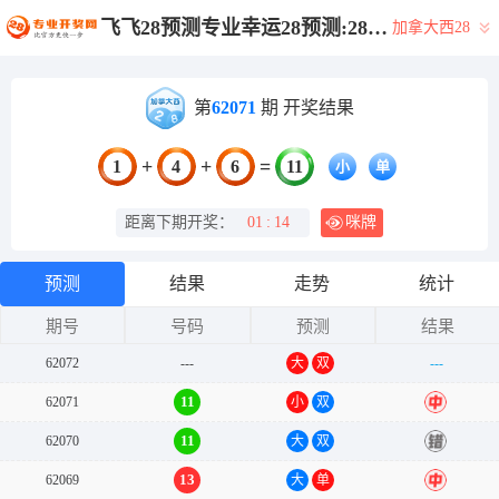
飞飞28预测专业幸运28预测:28yc.com
加拿大西28
第
62071
期 开奖结果
+
+
=
1
4
6
11
小
单
距离下期开奖：
01
:
14
咪牌
预测
结果
走势
统计
期号
号码
预测
结果
62072
---
大
双
---
11
62071
小
双
中
11
62070
大
双
错
13
62069
大
单
中