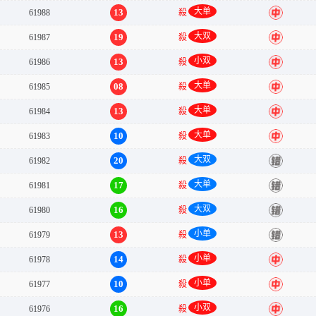
大单
13
61988
殺
中
大双
19
61987
殺
中
小双
13
61986
殺
中
大单
08
61985
殺
中
大单
13
61984
殺
中
大单
10
61983
殺
中
大双
20
61982
殺
错
大单
17
61981
殺
错
大双
16
61980
殺
错
小单
13
61979
殺
错
小单
14
61978
殺
中
小单
10
61977
殺
中
小双
16
61976
殺
中