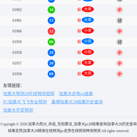
大单
16
61962
殺
中
大单
15
61961
殺
错
小单
12
61960
殺
中
小双
06
61959
殺
错
小双
20
61958
殺
中
大单
20
61957
殺
中
大双
09
61956
殺
中
友情链接：
加拿大预测28在线预测官网
加拿大走势pc结果
PC加拿大飞飞专业预测
鑫博加拿大28结果历史查询
加拿大开奖预测
Copyright © 2026 加拿大西28_杀组_先知算法_加拿大pc28结果查询|加拿大28历史查询
结果走势|加拿大28精准在线预测|pc走势在线预测神测预测 All rights reserved.