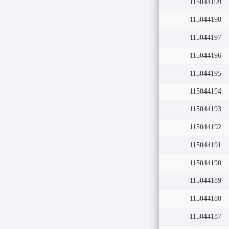
115044199
115044198
115044197
115044196
115044195
115044194
115044193
115044192
115044191
115044190
115044189
115044188
115044187