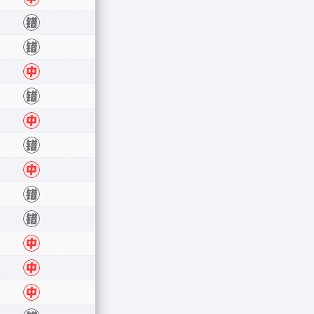
错
错
中
错
中
错
中
错
错
中
中
中