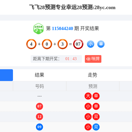
飞飞28预测专业幸运28预测:28yc.com
第
115044240
期 开奖结果
+
+
=
4
0
3
07
小
单
距离下期开奖：
01
:
42
咪牌
结果
走势
号码
预测
---
大
单
07
小
单
12
小
双
09
小
双