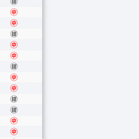
错
中
中
错
中
中
错
中
中
错
错
中
中