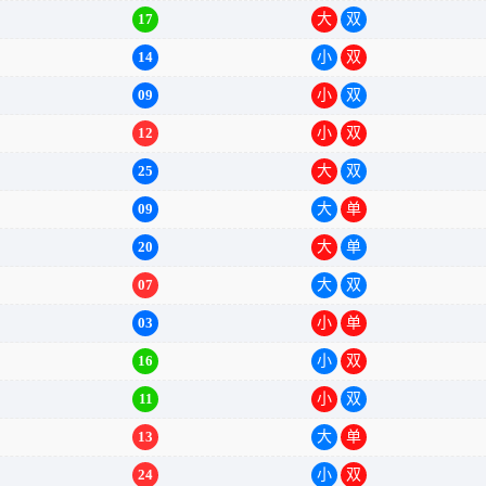
17
大
双
14
小
双
09
小
双
12
小
双
25
大
双
09
大
单
20
大
单
07
大
双
03
小
单
16
小
双
11
小
双
13
大
单
24
小
双