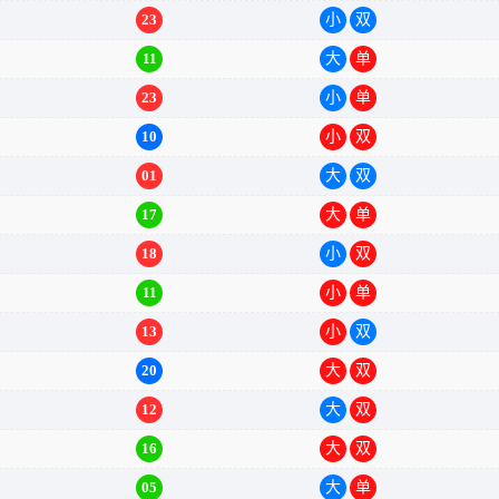
23
小
双
11
大
单
23
小
单
10
小
双
01
大
双
17
大
单
18
小
双
11
小
单
13
小
双
20
大
双
12
大
双
16
大
双
05
大
单