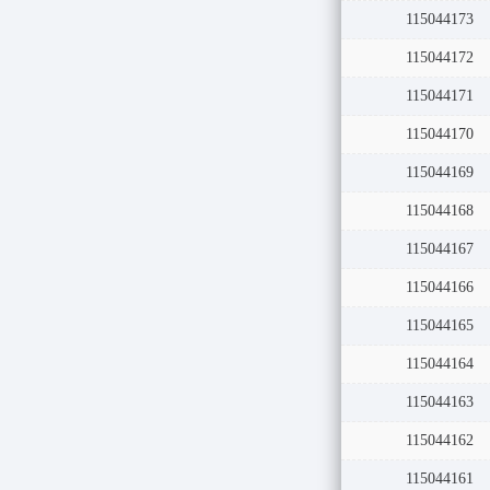
115044173
115044172
115044171
115044170
115044169
115044168
115044167
115044166
115044165
115044164
115044163
115044162
115044161