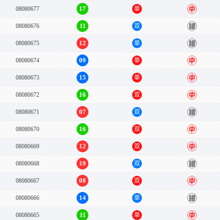
17
08080677
单
中
11
08080676
双
错
12
08080675
单
错
09
08080674
单
中
15
08080673
单
中
16
08080672
双
中
07
08080671
双
错
16
08080670
双
中
12
08080669
双
中
19
08080668
双
错
08
08080667
双
中
14
08080666
单
错
11
08080665
单
中