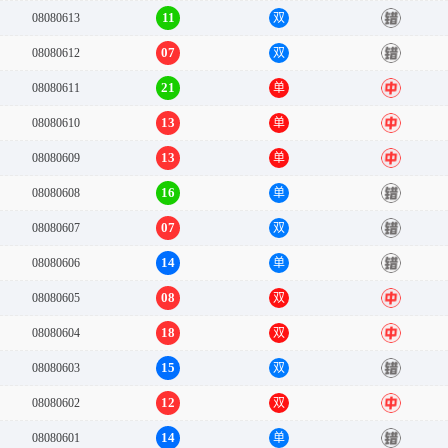
11
08080613
双
错
07
08080612
双
错
21
08080611
单
中
13
08080610
单
中
13
08080609
单
中
16
08080608
单
错
07
08080607
双
错
14
08080606
单
错
08
08080605
双
中
18
08080604
双
中
15
08080603
双
错
12
08080602
双
中
14
08080601
单
错