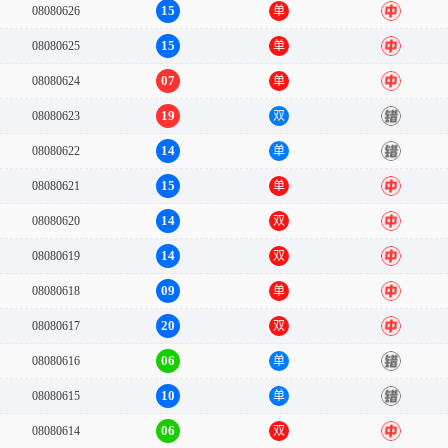
15
08080626
单
中
15
08080625
单
中
07
08080624
单
中
19
08080623
双
错
14
08080622
单
错
15
08080621
单
中
14
08080620
双
中
14
08080619
双
中
09
08080618
单
中
20
08080617
双
中
06
08080616
单
错
10
08080615
单
错
06
08080614
双
中