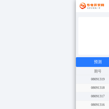
预测
期号
08091320
08091319
08091318
08091317