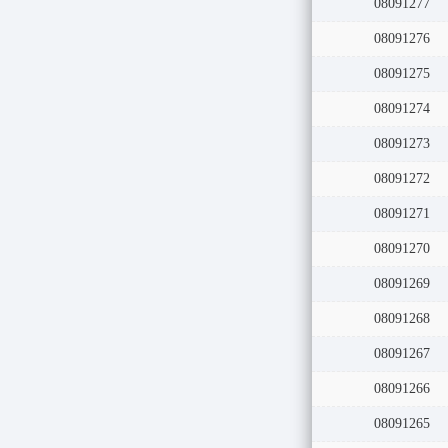
08091278
08091277
08091276
08091275
08091274
08091273
08091272
08091271
08091270
08091269
08091268
08091267
08091266