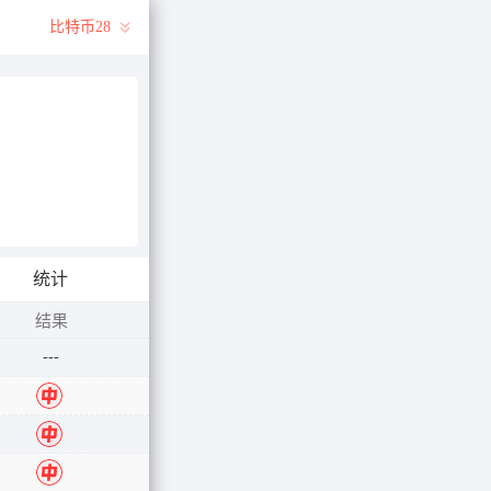
比特币28
统计
结果
---
错
中
中