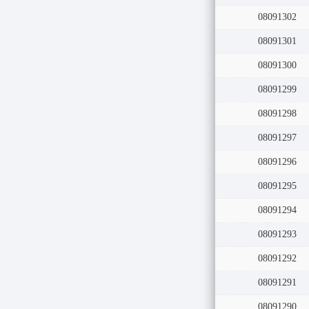
08091303
08091302
08091301
08091300
08091299
08091298
08091297
08091296
08091295
08091294
08091293
08091292
08091291