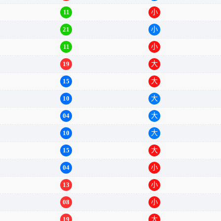
07
大
11
小
21
小
11
小
19
大
15
大
10
大
04
大
10
大
15
大
04
小
13
小
08
小