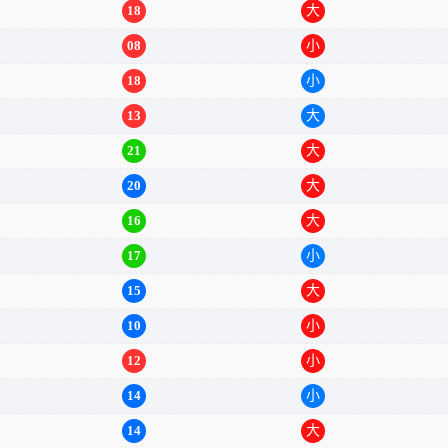
21
大
18
大
08
小
18
小
13
大
21
大
20
大
16
大
17
小
15
大
10
小
12
小
14
小