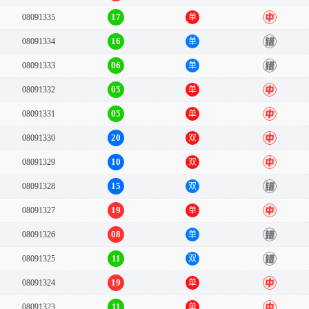
17
08091335
单
中
16
08091334
单
错
06
08091333
单
错
05
08091332
单
中
05
08091331
单
中
20
08091330
双
中
10
08091329
双
中
15
08091328
双
错
19
08091327
单
中
08
08091326
单
错
11
08091325
双
错
19
08091324
单
中
11
08091323
单
中