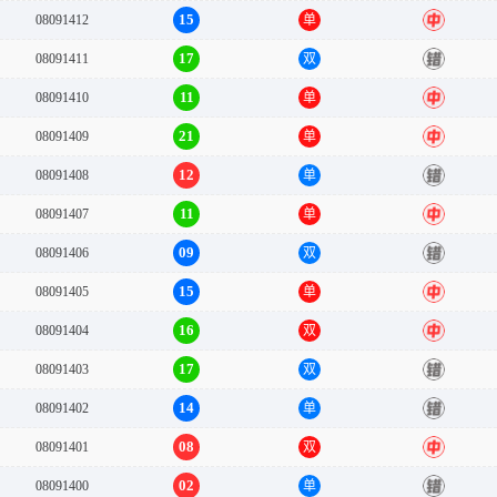
15
08091412
单
中
17
08091411
双
错
11
08091410
单
中
21
08091409
单
中
12
08091408
单
错
11
08091407
单
中
09
08091406
双
错
15
08091405
单
中
16
08091404
双
中
17
08091403
双
错
14
08091402
单
错
08
08091401
双
中
02
08091400
单
错