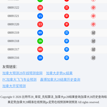
18
08091322
双
中
15
08091321
单
中
13
08091320
单
中
09
08091319
双
错
16
08091318
单
错
08
08091317
单
错
10
08091316
单
错
友情链接：
加拿大预测28在线预测官网
加拿大走势pc结果
PC加拿大飞飞专业预测
鑫博加拿大28结果历史查询
加拿大开奖预测
Copyright © 2026 比特币28_单双_先知算法_加拿大pc28结果查询|加拿大28历史查询结
果走势|加拿大28精准在线预测|pc走势在线预测神测预测 All rights reserved.