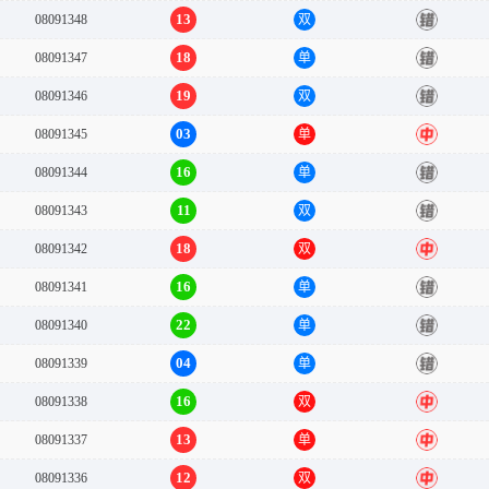
13
08091348
双
错
18
08091347
单
错
19
08091346
双
错
03
08091345
单
中
16
08091344
单
错
11
08091343
双
错
18
08091342
双
中
16
08091341
单
错
22
08091340
单
错
04
08091339
单
错
16
08091338
双
中
13
08091337
单
中
12
08091336
双
中