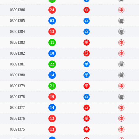
24
08091386
双
中
03
08091385
双
错
13
08091384
双
错
11
08091383
单
中
10
08091382
双
中
22
08091381
单
错
14
08091380
单
错
21
08091379
单
中
19
08091378
双
错
14
08091377
双
中
13
08091376
单
中
13
08091375
单
中