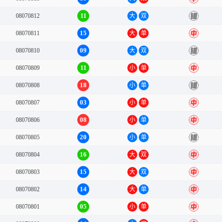
11
08070812
大
双
错
15
08070811
大
单
中
09
08070810
大
双
错
11
08070809
小
单
中
18
08070808
小
单
错
03
08070807
小
单
中
08
08070806
小
单
中
20
08070805
小
单
错
16
08070804
大
双
中
15
08070803
大
双
中
14
08070802
大
单
中
05
08070801
小
单
中