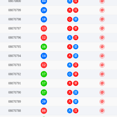
04
08070800
大
双
中
20
08070799
大
双
中
10
08070798
小
单
中
13
08070797
小
单
中
12
08070796
大
双
中
16
08070795
大
单
中
14
08070794
大
单
中
12
08070793
大
双
中
17
08070792
小
单
中
17
08070791
大
单
中
17
08070790
大
双
中
20
08070789
大
单
中
08
08070788
大
双
中