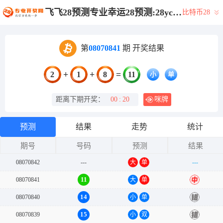
飞飞28预测专业幸运28预测:28yc.com
比特币28
第
08070841
期 开奖结果
+
+
=
2
1
8
11
小
单
距离下期开奖：
00
:
20
咪牌
预测
结果
走势
统计
期号
号码
预测
结果
08070842
---
大
单
---
11
08070841
大
单
中
14
08070840
小
单
错
15
08070839
小
双
错