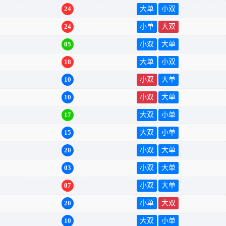
24
大单
小双
24
小单
大双
05
小双
大单
18
大单
小双
10
小双
大单
10
小双
大单
17
大双
小单
15
大双
小单
20
小双
大单
03
小双
大单
07
小双
大单
20
小单
大双
10
大双
小单