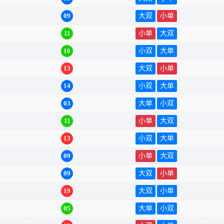
09
大双
小单
11
小单
大双
16
小双
大单
13
大双
小单
14
小双
大单
03
大单
小双
11
小单
大双
13
小双
大单
09
小单
大双
09
大双
小单
19
大双
小单
05
大单
小双