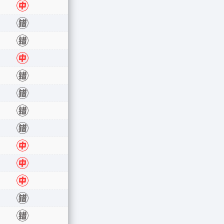
中
错
错
中
错
错
错
错
中
中
中
错
错