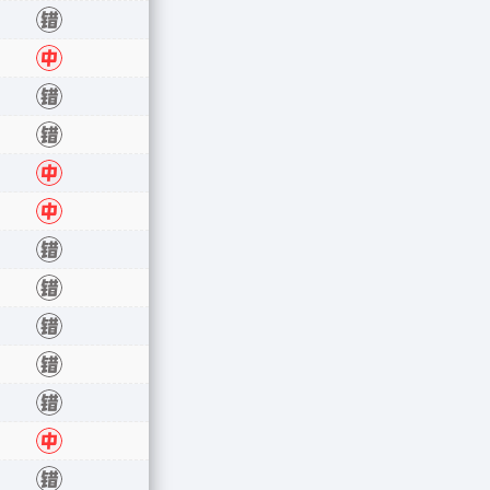
错
中
错
错
中
中
错
错
错
错
错
中
错