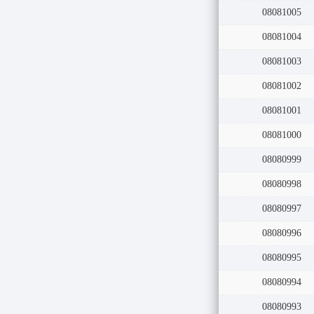
08081005
08081004
08081003
08081002
08081001
08081000
08080999
08080998
08080997
08080996
08080995
08080994
08080993