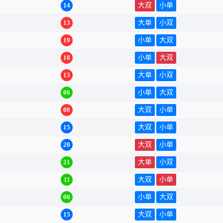
14
大双
小单
13
大单
小双
19
小单
大双
18
小单
大双
13
大单
小双
06
小单
大双
08
大双
小单
15
大双
小单
20
大双
小单
21
大单
小双
11
大双
小单
06
小单
大双
15
大双
小单