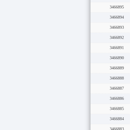
3466895
3466894
3466893
3466892
3466891
3466890
3466889
3466888
3466887
3466886
3466885
3466884
3466883