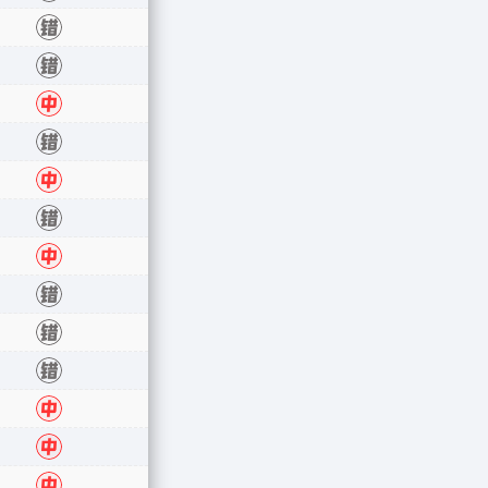
错
错
中
错
中
错
中
错
错
错
中
中
中