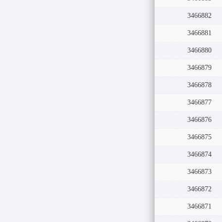
3466882
3466881
3466880
3466879
3466878
3466877
3466876
3466875
3466874
3466873
3466872
3466871