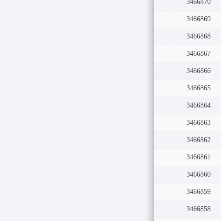
3466870
3466869
3466868
3466867
3466866
3466865
3466864
3466863
3466862
3466861
3466860
3466859
3466858