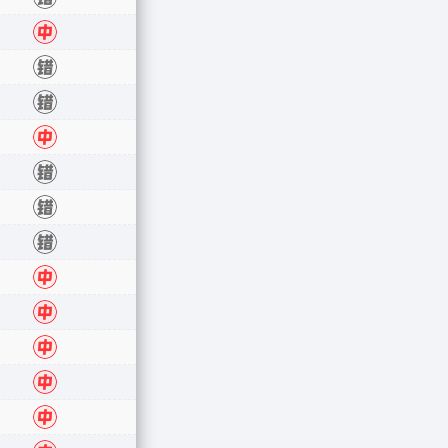
中
错
错
中
错
错
错
中
中
中
中
中