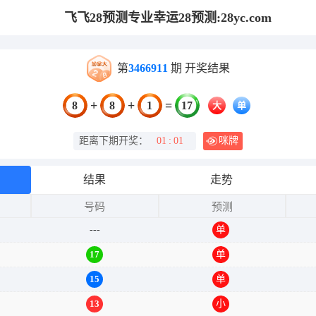
飞飞28预测专业幸运28预测:28yc.com
第
3466911
期 开奖结果
+
+
=
8
8
1
17
大
单
距离下期开奖：
00
:
50
咪牌
结果
走势
号码
预测
---
单
17
单
15
单
13
小