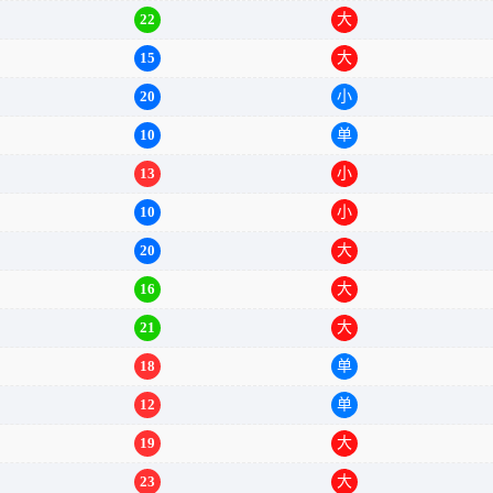
22
大
15
大
20
小
10
单
13
小
10
小
20
大
16
大
21
大
18
单
12
单
19
大
23
大