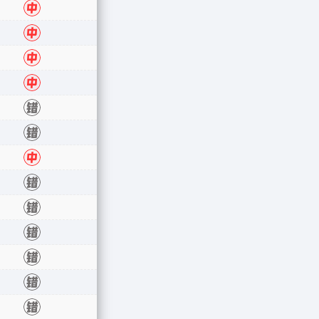
中
中
中
中
错
错
中
错
错
错
错
错
错