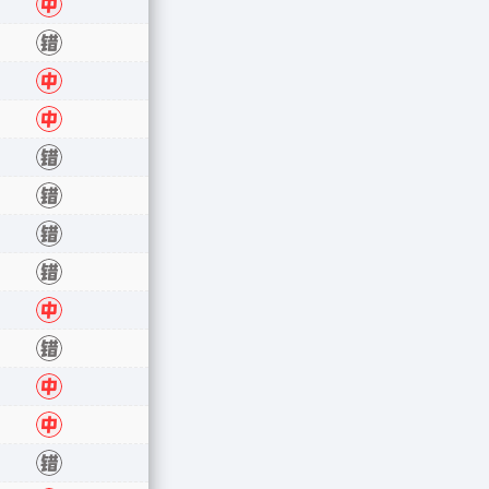
中
错
中
中
错
错
错
错
中
错
中
中
错