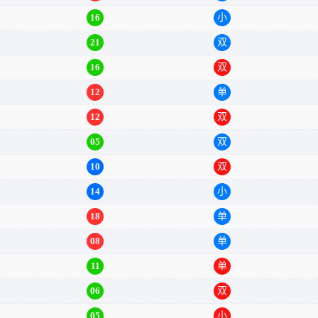
16
小
21
双
16
双
12
单
12
双
05
双
10
双
14
小
18
单
08
单
11
单
06
双
05
小