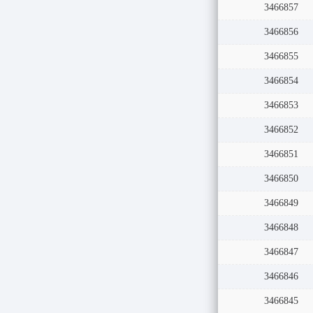
3466857
3466856
3466855
3466854
3466853
3466852
3466851
3466850
3466849
3466848
3466847
3466846
3466845