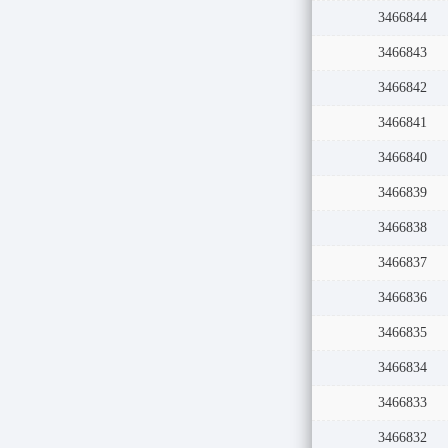
3466844
3466843
3466842
3466841
3466840
3466839
3466838
3466837
3466836
3466835
3466834
3466833
3466832