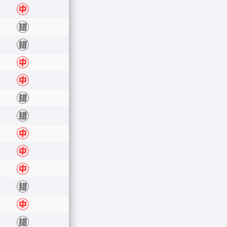
中
错
错
中
中
错
错
中
中
中
错
中
错