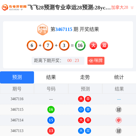
飞飞28预测专业幸运28预测:28yc.com
加拿大28
第
3467115
期 开奖结果
+
+
=
6
7
3
16
大
双
距离下期开奖：
00
:
23
咪牌
预测
结果
走势
统计
期号
号码
预测
结果
3467116
---
大
单
---
16
3467115
小
单
错
15
3467114
大
单
中
13
3467113
大
双
错