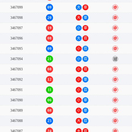
09
3467099
大
单
中
20
3467098
大
单
中
19
3467097
小
单
中
08
3467096
大
双
中
09
3467095
小
双
中
21
3467094
小
双
错
08
3467093
小
双
中
12
3467092
小
单
中
11
3467091
小
双
中
06
3467090
小
单
中
08
3467089
小
单
中
25
3467088
大
双
中
24
3467087
大
双
中