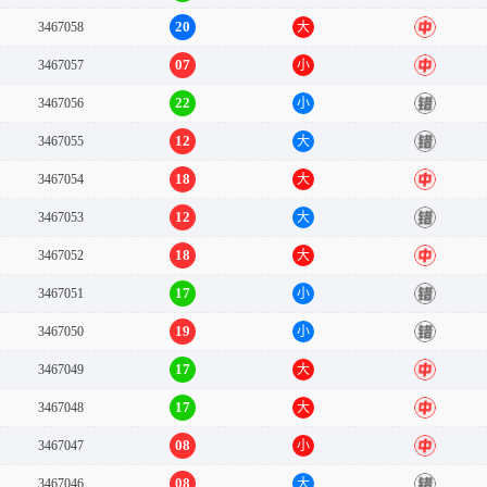
20
3467058
大
中
07
3467057
小
中
22
3467056
小
错
12
3467055
大
错
18
3467054
大
中
12
3467053
大
错
18
3467052
大
中
17
3467051
小
错
19
3467050
小
错
17
3467049
大
中
17
3467048
大
中
08
3467047
小
中
08
3467046
大
错