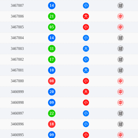
14
3467007
小
错
21
3467006
大
中
05
3467005
小
中
14
3467004
小
错
11
3467003
大
错
17
3467002
小
错
10
3467001
大
错
08
3467000
小
中
20
3466999
大
中
09
3466998
小
中
22
3466997
小
错
18
3466996
小
错
09
3466995
小
中