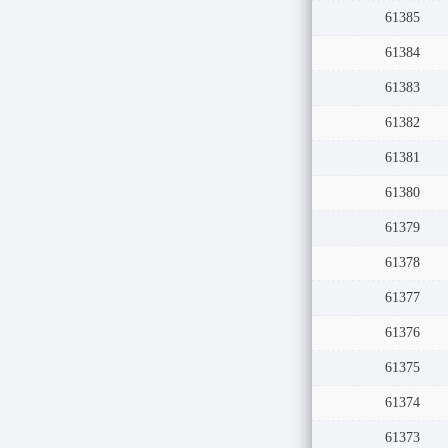
61385
61384
61383
61382
61381
61380
61379
61378
61377
61376
61375
61374
61373