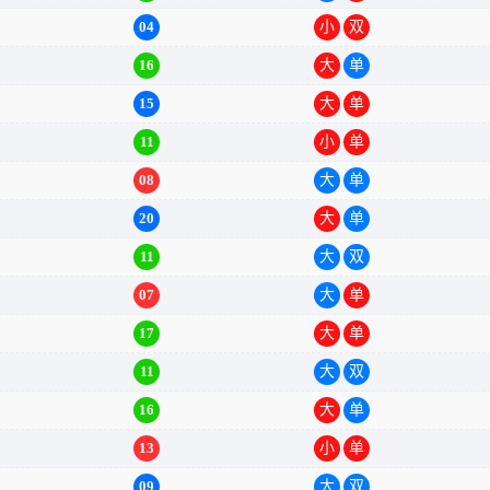
04
小
双
16
大
单
15
大
单
11
小
单
08
大
单
20
大
单
11
大
双
07
大
单
17
大
单
11
大
双
16
大
单
13
小
单
09
大
双