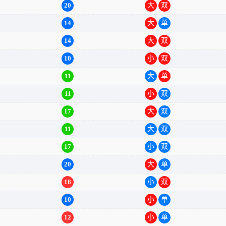
20
大
双
14
大
单
14
大
双
10
小
双
11
大
单
11
小
双
17
大
双
11
大
双
17
小
双
20
大
单
18
小
双
10
小
单
12
小
单