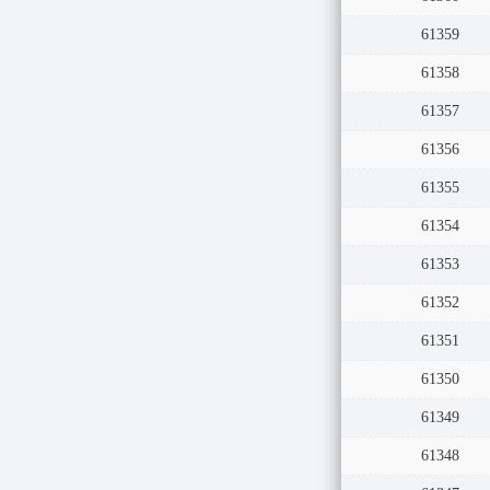
61359
61358
61357
61356
61355
61354
61353
61352
61351
61350
61349
61348