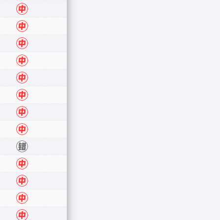
中
中
中
中
中
中
中
中
错
中
中
中
中