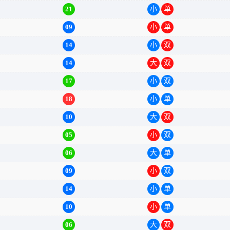
21
小
单
09
小
单
14
小
双
14
大
双
17
小
双
18
小
单
10
大
双
05
小
双
06
大
单
09
小
双
14
小
单
10
小
单
06
大
双