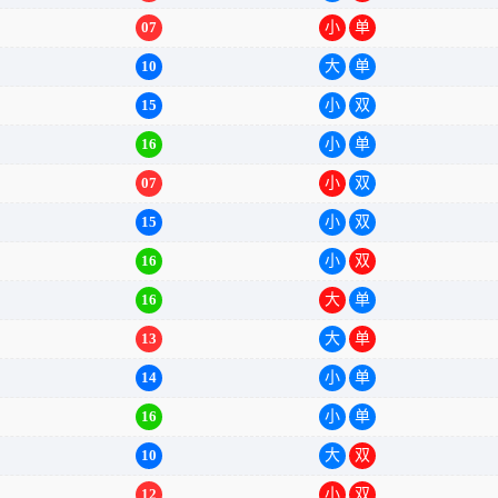
07
小
单
10
大
单
15
小
双
16
小
单
07
小
双
15
小
双
16
小
双
16
大
单
13
大
单
14
小
单
16
小
单
10
大
双
12
小
双