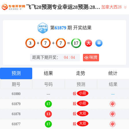
飞飞28预测专业幸运28预测:28yc.com
加拿大西28
第
61879
期 开奖结果
+
+
=
3
7
7
17
大
单
距离下期开奖：
04
:
04
咪牌
预测
结果
走势
统计
期号
号码
预测
结果
小双
61880
---
殺
---
小双
17
61879
殺
中
大双
13
61878
殺
中
大双
17
61877
殺
中