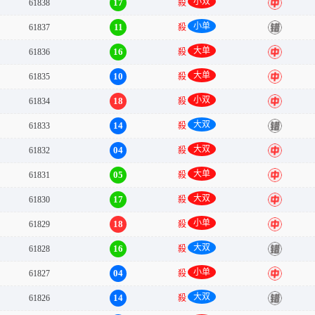
小双
17
61838
殺
中
小单
11
61837
殺
错
大单
16
61836
殺
中
大单
10
61835
殺
中
小双
18
61834
殺
中
大双
14
61833
殺
错
大双
04
61832
殺
中
大单
05
61831
殺
中
大双
17
61830
殺
中
小单
18
61829
殺
中
大双
16
61828
殺
错
小单
04
61827
殺
中
大双
14
61826
殺
错