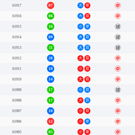
07
61917
大
单
中
06
61916
大
双
中
16
61915
小
单
错
09
61914
大
双
错
11
61913
大
双
错
20
61912
大
双
中
10
61911
小
双
中
14
61910
大
双
中
17
61909
小
双
错
17
61908
大
双
中
10
61907
小
双
中
12
61906
小
单
中
05
61905
小
单
中