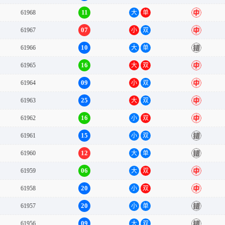
11
61968
大
单
中
07
61967
小
双
中
10
61966
大
单
错
16
61965
大
双
中
09
61964
小
双
中
25
61963
大
双
中
16
61962
小
双
中
15
61961
小
双
错
12
61960
大
单
错
06
61959
大
双
中
20
61958
小
双
中
20
61957
小
单
错
09
61956
大
双
错