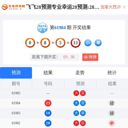
飞飞28预测专业幸运28预测:28yc.com
加拿大西28
第
61984
期 开奖结果
+
+
=
0
8
5
13
小
单
距离下期开奖：
03
:
38
咪牌
预测
结果
走势
统计
期号
号码
预测
结果
61985
---
大
双
---
13
61984
大
双
错
10
61983
大
单
错
20
61982
大
双
中