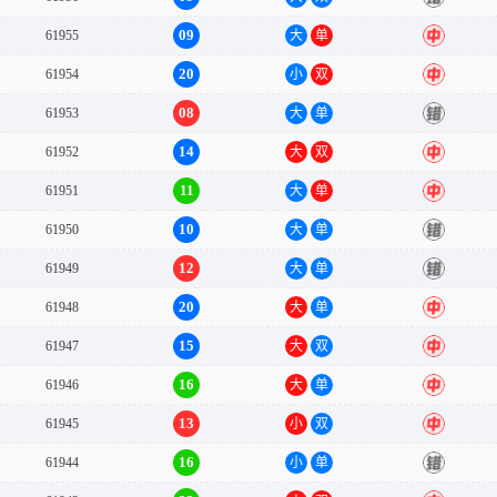
09
61955
大
单
中
20
61954
小
双
中
08
61953
大
单
错
14
61952
大
双
中
11
61951
大
单
中
10
61950
大
单
错
12
61949
大
单
错
20
61948
大
单
中
15
61947
大
双
中
16
61946
大
单
中
13
61945
小
双
中
16
61944
小
单
错