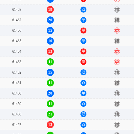
19
61468
双
错
20
61467
单
错
15
61466
单
中
10
61465
单
错
13
61464
单
中
11
61463
单
中
15
61462
双
错
11
61461
双
错
20
61460
单
错
11
61459
双
错
21
61458
双
错
13
61457
双
错