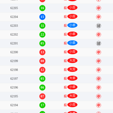
小双
16
62205
殺
中
小双
15
62204
殺
中
小单
11
62203
殺
错
小单
22
62202
殺
中
小单
05
62201
殺
错
小双
13
62200
殺
中
大双
08
62199
殺
中
大双
12
62198
殺
中
大单
05
62197
殺
中
小单
06
62196
殺
中
大双
07
62195
殺
中
小双
17
62194
殺
中