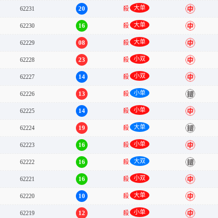
大单
20
62231
殺
中
大单
16
62230
殺
中
大单
08
62229
殺
中
小双
23
62228
殺
中
小双
14
62227
殺
中
小单
13
62226
殺
错
小单
14
62225
殺
中
大单
19
62224
殺
错
小单
16
62223
殺
中
大双
16
62222
殺
错
小双
16
62221
殺
中
大单
10
62220
殺
中
小单
12
62219
殺
中