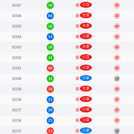
小双
16
62167
殺
中
大单
04
62166
殺
中
大单
16
62165
殺
中
小单
14
62164
殺
中
大单
16
62163
殺
中
小双
11
62162
殺
中
小单
08
62161
殺
中
小单
11
62160
殺
错
大单
18
62159
殺
中
小单
15
62158
殺
中
小单
20
62157
殺
中
小单
25
62156
殺
中
小单
13
62155
殺
错