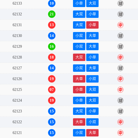
10
62133
小单
大双
错
21
62132
大双
小单
错
13
62131
大双
小单
中
14
62130
小双
大单
错
16
62129
小双
大单
错
18
62128
大双
小单
中
14
62127
小双
大单
错
19
62126
大单
小双
中
07
62125
小单
大双
中
19
62124
小单
大双
错
15
62123
大双
小单
错
15
62122
大单
小双
中
15
62121
小双
大单
中