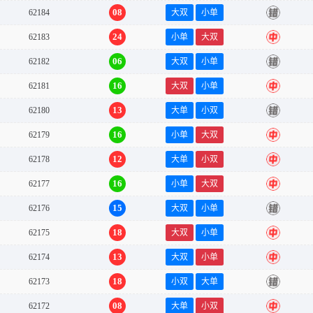
08
62184
大双
小单
错
24
62183
小单
大双
中
06
62182
大双
小单
错
16
62181
大双
小单
中
13
62180
大单
小双
错
16
62179
小单
大双
中
12
62178
大单
小双
中
16
62177
小单
大双
中
15
62176
大双
小单
错
18
62175
大双
小单
中
13
62174
大双
小单
中
18
62173
小双
大单
错
08
62172
大单
小双
中