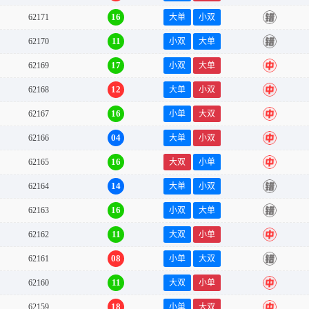
16
62171
大单
小双
错
11
62170
小双
大单
错
17
62169
小双
大单
中
12
62168
大单
小双
中
16
62167
小单
大双
中
04
62166
大单
小双
中
16
62165
大双
小单
中
14
62164
大单
小双
错
16
62163
小双
大单
错
11
62162
大双
小单
中
08
62161
小单
大双
错
11
62160
大双
小单
中
18
62159
小单
大双
中