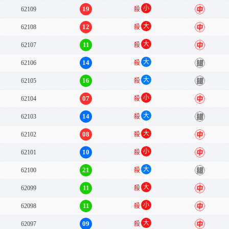
单
小
19
62109
殺
中
单
大
12
62108
殺
中
单
大
11
62107
殺
中
双
大
14
62106
殺
错
双
大
16
62105
殺
错
双
小
07
62104
殺
中
双
大
14
62103
殺
错
双
大
08
62102
殺
中
双
小
10
62101
殺
中
单
大
21
62100
殺
错
单
大
11
62099
殺
中
双
小
11
62098
殺
中
双
大
09
62097
殺
中