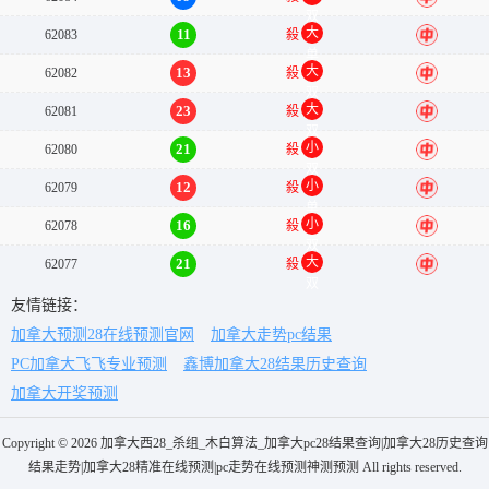
双
大
11
62083
殺
中
单
大
13
62082
殺
中
双
大
23
62081
殺
中
双
小
21
62080
殺
中
双
小
12
62079
殺
中
单
小
16
62078
殺
中
双
大
21
62077
殺
中
双
友情链接：
加拿大预测28在线预测官网
加拿大走势pc结果
PC加拿大飞飞专业预测
鑫博加拿大28结果历史查询
加拿大开奖预测
Copyright © 2026 加拿大西28_杀组_木白算法_加拿大pc28结果查询|加拿大28历史查询
结果走势|加拿大28精准在线预测|pc走势在线预测神测预测 All rights reserved.