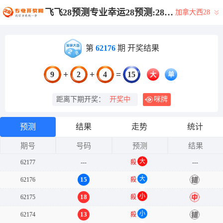
飞飞28预测专业幸运28预测:28yc.com
加拿大西28
第
62176
期 开奖结果
+
+
=
9
2
4
15
大
单
距离下期开奖：
开奖中
咪牌
预测
结果
走势
统计
期号
号码
预测
结果
大
62177
---
殺
---
单
大
15
62176
殺
错
单
小
18
62175
殺
中
单
小
13
62174
殺
错