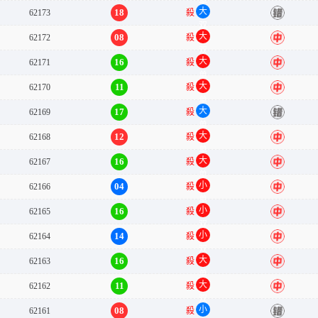
单
大
18
62173
殺
错
双
大
08
62172
殺
中
双
大
16
62171
殺
中
单
大
11
62170
殺
中
单
大
17
62169
殺
错
单
大
12
62168
殺
中
单
大
16
62167
殺
中
单
小
04
62166
殺
中
单
小
16
62165
殺
中
双
小
14
62164
殺
中
双
大
16
62163
殺
中
单
大
11
62162
殺
中
双
小
08
62161
殺
错