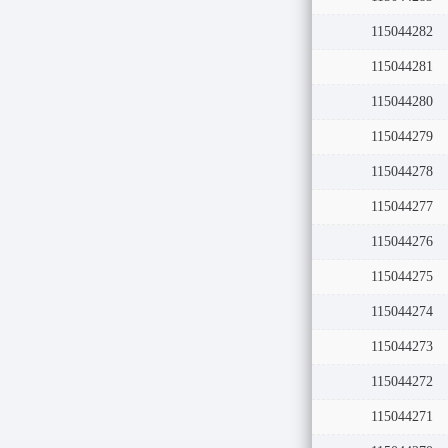
115044282
115044281
115044280
115044279
115044278
115044277
115044276
115044275
115044274
115044273
115044272
115044271