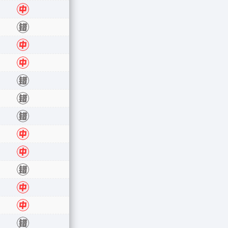
中
错
中
中
错
错
错
中
中
错
中
中
错