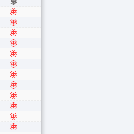
错
中
中
中
中
中
中
中
中
中
中
中
中