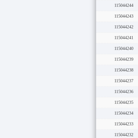
115044244
115044243
115044242
115044241
115044240
115044239
115044238
115044237
115044236
115044235
115044234
115044233
115044232