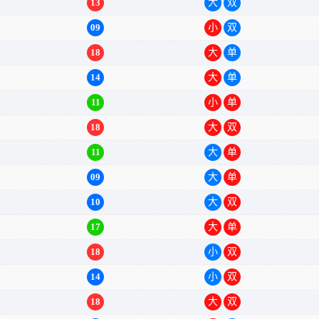
13
大
双
09
小
双
18
大
单
14
大
单
11
小
单
18
大
双
11
大
单
09
大
单
10
大
双
17
大
单
18
小
双
14
小
双
18
大
双