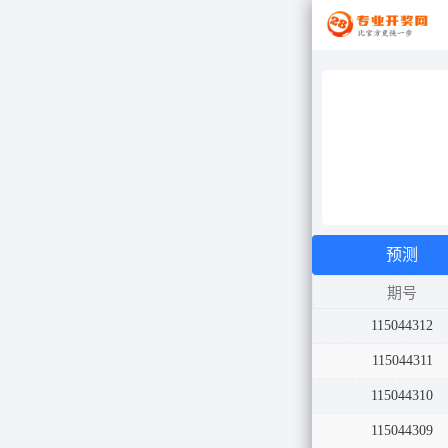
预测
期号
115044312
115044311
115044310
115044309