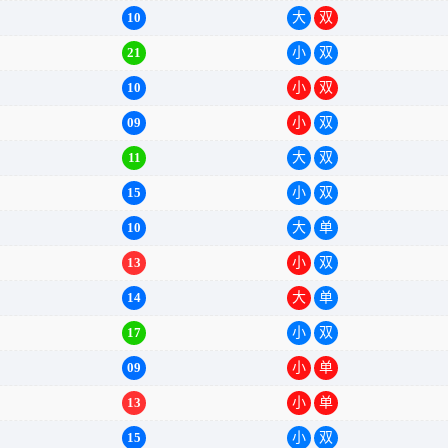
10
大
双
21
小
双
10
小
双
09
小
双
11
大
双
15
小
双
10
大
单
13
小
双
14
大
单
17
小
双
09
小
单
13
小
单
15
小
双