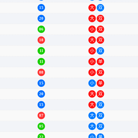
15
大
双
20
大
双
06
小
双
18
大
双
11
小
双
11
小
单
08
小
双
15
小
单
20
大
双
15
大
双
07
大
双
05
大
双
22
小
单