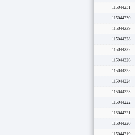
115044231
115044230
115044229
115044228
115044227
115044226
115044225
115044224
115044223
115044222
115044221
115044220
115044219