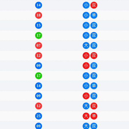
14
小
双
18
小
单
15
小
双
17
小
双
07
大
双
12
小
双
09
小
双
17
小
双
14
小
单
09
小
双
12
大
双
25
大
单
09
大
双