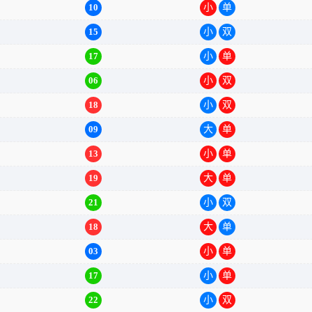
10
小
单
15
小
双
17
小
单
06
小
双
18
小
双
09
大
单
13
小
单
19
大
单
21
小
双
18
大
单
03
小
单
17
小
单
22
小
双